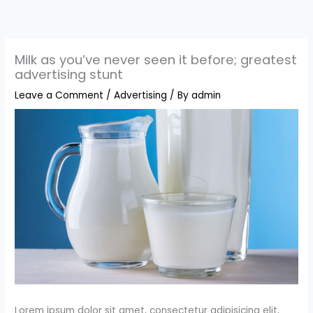
Skip
to
content
Milk as you’ve never seen it before; greatest
advertising stunt
Leave a Comment
/
Advertising
/ By
admin
Lorem ipsum dolor sit amet, consectetur adipisicing elit,