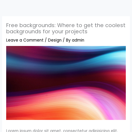
Skip
to
content
Free backgrounds: Where to get the coolest
backgrounds for your projects
Leave a Comment
/
Design
/ By
admin
Lorem ipsum dolor sit amet, consectetur adipisicing elit,